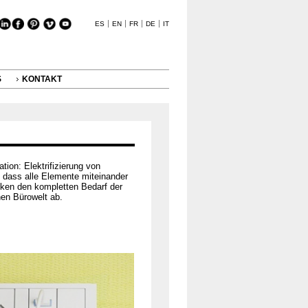
ES
EN
FR
DE
IT
S
KONTAKT
tion: Elektrifizierung von
dass alle Elemente miteinander
ecken den kompletten Bedarf der
en Bürowelt ab.