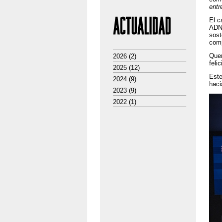
entr
El c
ADN:
sost
comp
Quer
2026
(2)
feli
2025
(12)
Este
2024
(9)
haci
2023
(9)
2022
(1)