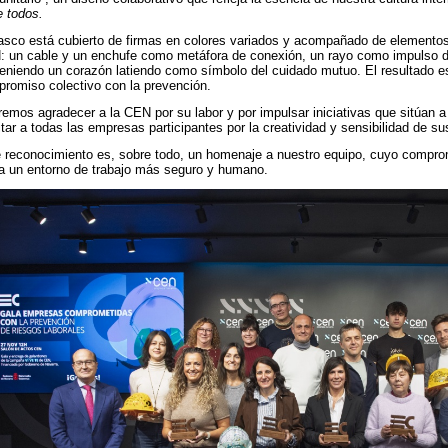
e todos.
asco está cubierto de firmas en colores variados y acompañado de elementos
 un cable y un enchufe como metáfora de conexión, un rayo como impulso 
eniendo un corazón latiendo como símbolo del cuidado mutuo. El resultado es
romiso colectivo con la prevención.
emos agradecer a la CEN por su labor y por impulsar iniciativas que sitúan a 
citar a todas las empresas participantes por la creatividad y sensibilidad de s
 reconocimiento es, sobre todo, un homenaje a nuestro equipo, cuyo comprom
a un entorno de trabajo más seguro y humano.