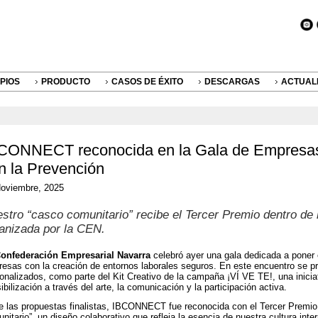
IPIOS
PRODUCTO
CASOS DE ÉXITO
DESCARGAS
ACTUAL
CONNECT reconocida en la Gala de Empresa
n la Prevención
oviembre, 2025
stro “casco comunitario” recibe el Tercer Premio dentro de
anizada por la CEN.
onfederación Empresarial Navarra
celebró ayer una gala dedicada a poner 
esas con la creación de entornos laborales seguros. En este encuentro se 
onalizados, como parte del Kit Creativo de la campaña ¡VÍ VE TE!, una inicia
ibilización a través del arte, la comunicación y la participación activa.
e las propuestas finalistas, IBCONNECT fue reconocida con el Tercer Premio
nitario”, un diseño colaborativo que refleja la esencia de nuestra cultura inte