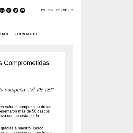
ES
EN
FR
DE
IT
IDAD
CONTACTO
s Comprometidas
 la campaña "¡VÍ VE TE!"
en valor el compromiso de las
presentaron más de 50 cascos
tiva que apuesta por la
 gracias a nuestro “casco
rna:
la seguridad se construye