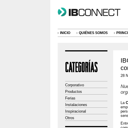
INICIO
QUIÉNES SOMOS
PRINC
IB
co
28 N
Corporativo
Nue
org
Productos
Ferias
La
C
Instalaciones
empr
Inspiracional
pers
sens
Otros
Entr
comu