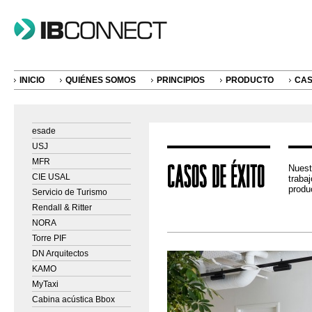
INICIO
QUIÉNES SOMOS
PRINCIPIOS
PRODUCTO
CAS
esade
USJ
MFR
Nuest
CIE USAL
traba
produ
Servicio de Turismo
Rendall & Ritter
NORA
Torre PIF
DN Arquitectos
KAMO
MyTaxi
Cabina acústica Bbox