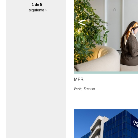
1 de 5
siguiente ›
Anterior
MFR
París, Francia
Páginas