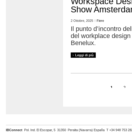
Workspace Des
Show Amsterd
2 Ottobre, 2025
Fiere
Il punto d’incontro del
del workplace design
Benelux.
Leggi di più
Pagine
1
2
IBConnect
Pol. Ind. El Escopar, 5 31350 Peralta (Navarra) España T +34 948 753 2