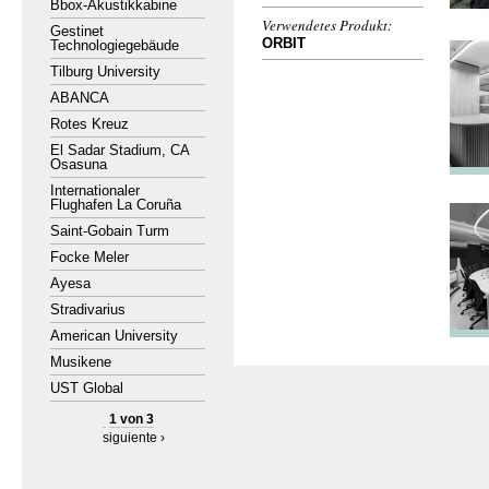
Bbox-Akustikkabine
Verwendetes Produkt:
Gestinet
ORBIT
Technologiegebäude
Tilburg University
ABANCA
Rotes Kreuz
El Sadar Stadium, CA
Osasuna
Internationaler
Flughafen La Coruña
Saint-Gobain Turm
Focke Meler
Ayesa
Stradivarius
American University
Musikene
UST Global
1 von 3
siguiente ›