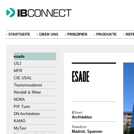
STARTSEITE
ÜBER UNS
PRINZIPIEN
PRODUKTE
REF
esade
USJ
MFR
CIE USAL
Tourismusdienst
Rendall & Ritter
NORA
PIF-Turm
Klient:
DN Architekten
Architektur
KAMO
Standort:
MyTaxi
Madrid, Spanien